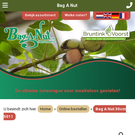
Bag A Nut
Bekijk assortiment
Welke noten?
De ultieme notenraper voor moeiteloos genieten!
U bevindt zich hier:
Home
»
Online bestellen
»
Bag A Nut 30cm
5011