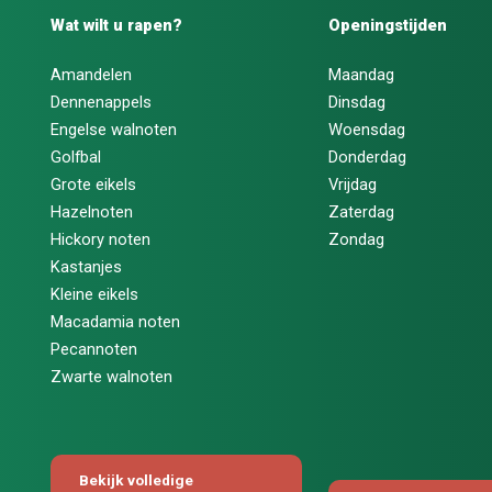
Wat wilt u rapen?
Openingstijden
Amandelen
Maandag
Dennenappels
Dinsdag
Engelse walnoten
Woensdag
Golfbal
Donderdag
Grote eikels
Vrijdag
Hazelnoten
Zaterdag
Hickory noten
Zondag
Kastanjes
Kleine eikels
Macadamia noten
Pecannoten
Zwarte walnoten
Bekijk volledige