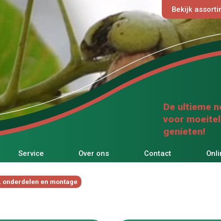
Bekijk assort
De ultieme n
voor moeite
genieten!
Service
Over ons
Contact
Onli
, onderdelen en montage