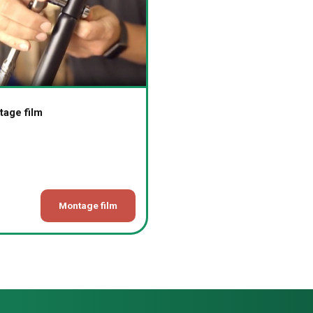
age film
Montage film