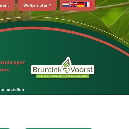
iment
Welke noten?
otenraper
loos
ne bestellen