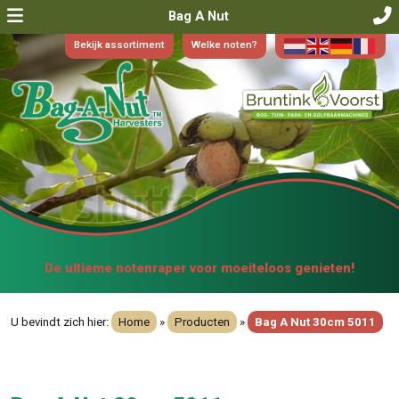
Bag A Nut
Bekijk assortiment
Welke noten?
De ultieme notenraper voor moeiteloos genieten!
U bevindt zich hier:
Home
»
Producten
»
Bag A Nut 30cm 5011